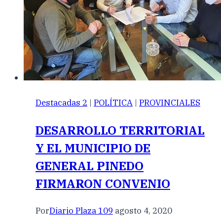
Destacadas 2
|
POLÍTICA
|
PROVINCIALES
DESARROLLO TERRITORIAL
Y EL MUNICIPIO DE
GENERAL PINEDO
FIRMARON CONVENIO
Por
Diario Plaza 109
agosto 4, 2020