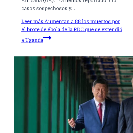
Africana (UA). “Ya hemos reportado 336
casos sospechosos y…
Leer más
Aumentan a 88 los muertos por
el brote de ébola de la RDC que se extendió
a Uganda