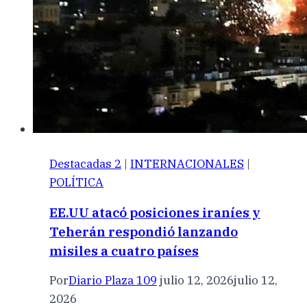
Destacadas 2
|
INTERNACIONALES
|
POLÍTICA
EE.UU atacó posiciones iraníes y
Teherán respondió lanzando
misiles a cuatro países
Por
Diario Plaza 109
julio 12, 2026
julio 12,
2026