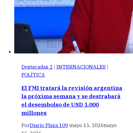
Destacadas 2
|
INTERNACIONALES
|
POLÍTICA
El FMI tratará la revisión argentina
la próxima semana y se destrabará
el desembolso de USD 1.000
millones
Por
Diario Plaza 109
mayo 15, 2026
mayo