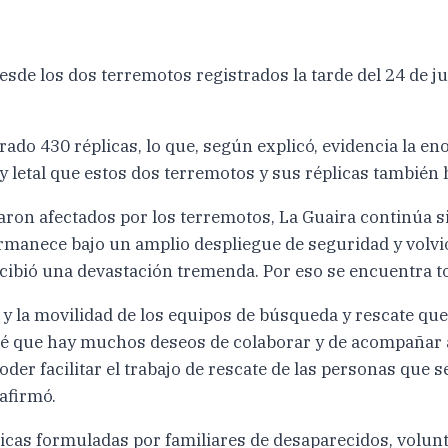
sde los dos terremotos registrados la tarde del 24 de j
trado 430 réplicas, lo que, según explicó, evidencia la e
y letal que estos dos terremotos y sus réplicas también 
aron afectados por los terremotos, La Guaira continúa si
rmanece bajo un amplio despliegue de seguridad y volvió 
 recibió una devastación tremenda. Por eso se encuentra t
so y la movilidad de los equipos de búsqueda y rescate q
 sé que hay muchos deseos de colaborar y de acompañar a
poder facilitar el trabajo de rescate de las personas que
 afirmó.
icas formuladas por familiares de desaparecidos, volunta