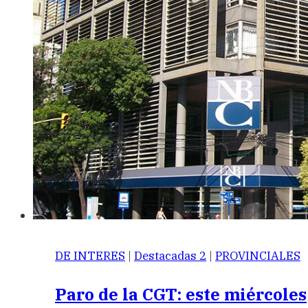
DE INTERES
|
Destacadas 2
|
PROVINCIALES
Paro de la CGT: este miércoles