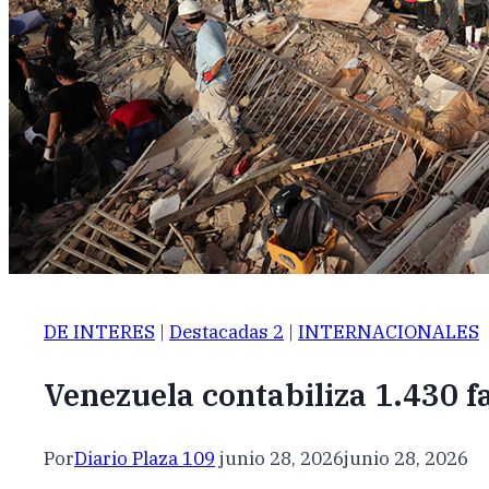
DE INTERES
|
Destacadas 2
|
INTERNACIONALES
Venezuela contabiliza 1.430 f
Por
Diario Plaza 109
junio 28, 2026
junio 28, 2026