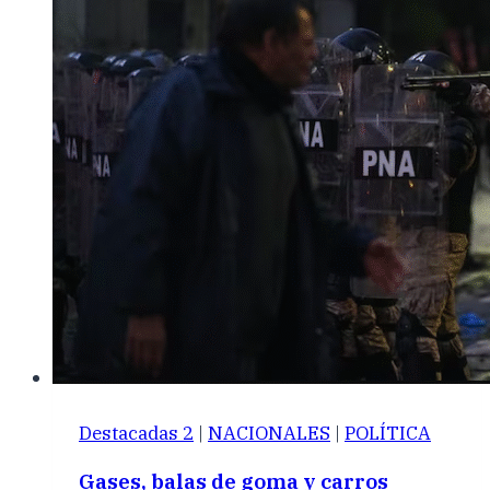
Destacadas 2
|
NACIONALES
|
POLÍTICA
Gases, balas de goma y carros