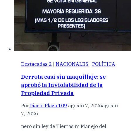
Destacadas 2
|
NACIONALES
|
POLÍTICA
Derrota casi sin maquillaje: se
aprobó la Inviolabilidad de la
Propiedad Privada
Por
Diario Plaza 109
agosto 7, 2026
agosto
7, 2026
pero sin ley de Tierras ni Manejo del