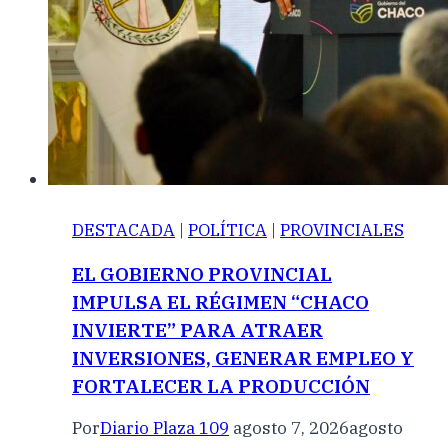
DESTACADA
|
POLÍTICA
|
PROVINCIALES
EL GOBIERNO PROVINCIAL
IMPULSA EL RÉGIMEN “CHACO
INVIERTE” PARA ATRAER
INVERSIONES, GENERAR EMPLEO Y
FORTALECER LA PRODUCCIÓN
Por
Diario Plaza 109
agosto 7, 2026
agosto