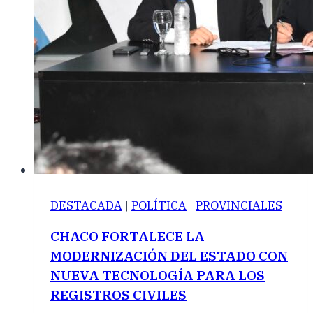
DESTACADA
|
POLÍTICA
|
PROVINCIALES
CHACO FORTALECE LA
MODERNIZACIÓN DEL ESTADO CON
NUEVA TECNOLOGÍA PARA LOS
REGISTROS CIVILES