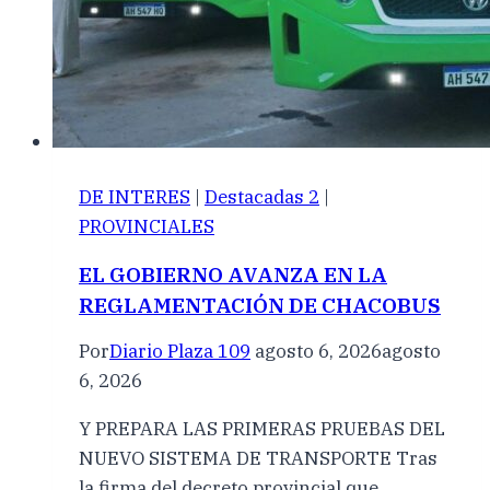
DE INTERES
|
Destacadas 2
|
PROVINCIALES
EL GOBIERNO AVANZA EN LA
REGLAMENTACIÓN DE CHACOBUS
Por
Diario Plaza 109
agosto 6, 2026
agosto
6, 2026
Y PREPARA LAS PRIMERAS PRUEBAS DEL
NUEVO SISTEMA DE TRANSPORTE Tras
la firma del decreto provincial que