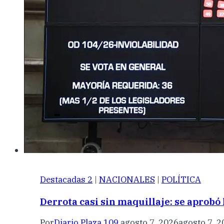
Destacadas 2
|
NACIONALES
|
POLÍTICA
Derrota casi sin maquillaje: se aprobó
Por
Diario Plaza 109
agosto 7, 2026
agosto 7, 