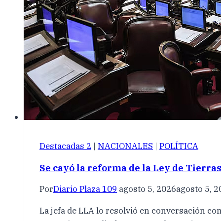
Destacadas 2
|
NACIONALES
|
POLÍTICA
Se cayó la reforma de la Ley de Tierras:
Por
Diario Plaza 109
agosto 5, 2026
agosto 5, 
La jefa de LLA lo resolvió en conversación co