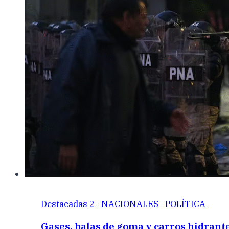
Destacadas 2
|
NACIONALES
|
POLÍTICA
Gases, balas de goma y carros hidrant