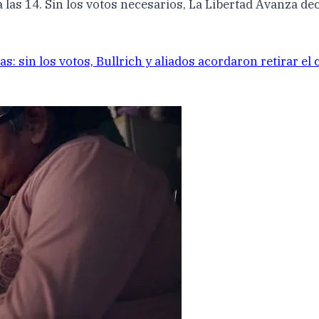
las 14. Sin los votos necesarios, La Libertad Avanza decid
s: sin los votos, Bullrich y aliados acordaron retirar el 