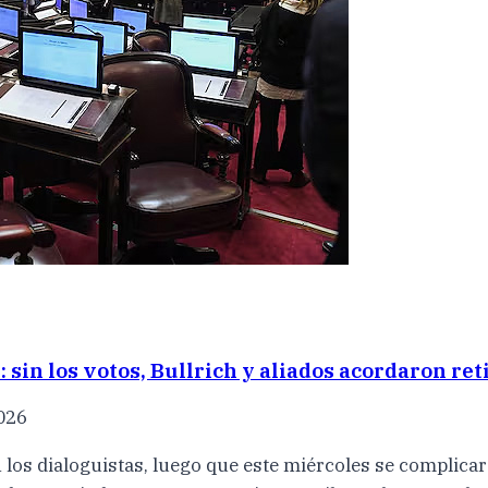
 sin los votos, Bullrich y aliados acordaron ret
2026
n los dialoguistas, luego que este miércoles se complica