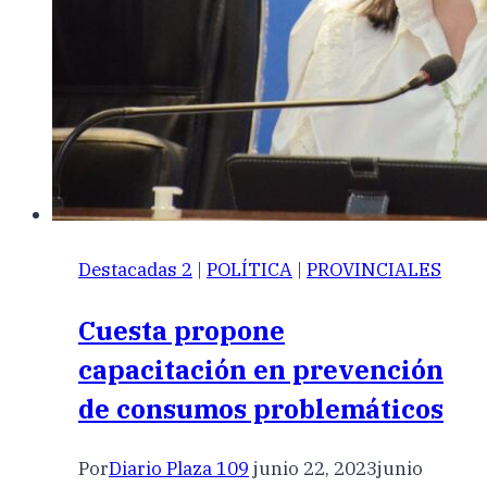
Destacadas 2
|
POLÍTICA
|
PROVINCIALES
Cuesta propone
capacitación en prevención
de consumos problemáticos
Por
Diario Plaza 109
junio 22, 2023
junio