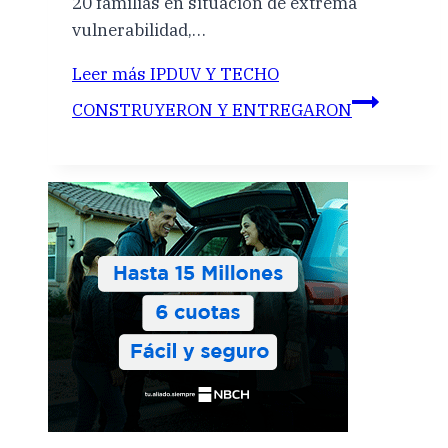
20 familias en situación de extrema
vulnerabilidad,…
Leer más
IPDUV Y TECHO
CONSTRUYERON Y ENTREGARON