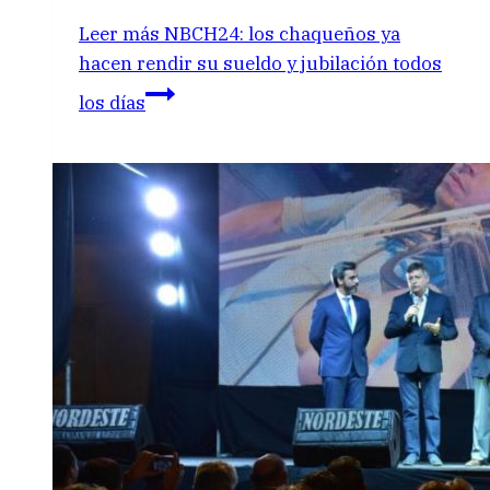
Leer más
NBCH24: los chaqueños ya
hacen rendir su sueldo y jubilación todos
los días