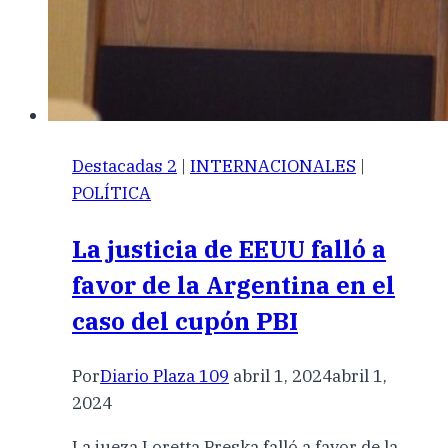
Destacadas 2
|
INTERNACIONALES
|
POLÍTICA
La justicia de EEUU falló a
favor de la Argentina en el
caso del cupón PBI
Por
Diario Plaza 109
abril 1, 2024
abril 1,
2024
La jueza Loretta Preska falló a favor de la