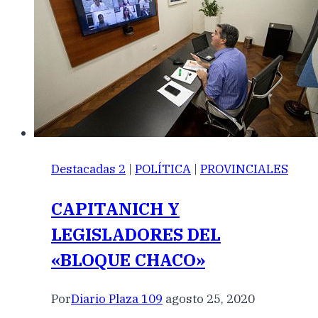
Destacadas 2
|
POLÍTICA
|
PROVINCIALES
CAPITANICH Y
LEGISLADORES DEL
«BLOQUE CHACO»
Por
Diario Plaza 109
agosto 25, 2020