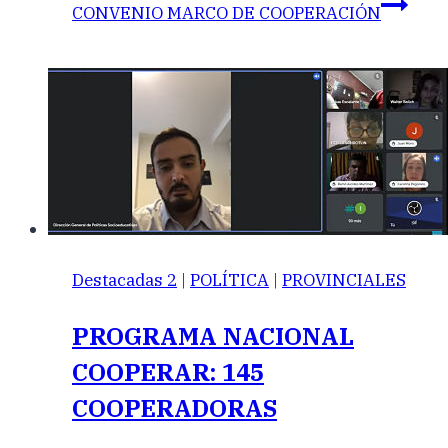
CONVENIO MARCO DE COOPERACIÓN
Destacadas 2
|
POLÍTICA
|
PROVINCIALES
PROGRAMA NACIONAL
COOPERAR: 145
COOPERADORAS