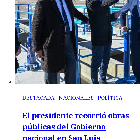
DESTACADA
|
NACIONALES
|
POLÍTICA
El presidente recorrió obras
públicas del Gobierno
nacional en San Luis