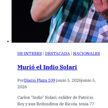
DE INTERES
|
DESTACADA
|
NACIONALES
Murió el Indio Solari
Por
Diario Plaza 109
junio 5, 2026
junio 5,
2026
Carlos “Indio” Solari, exlíder de Patricio
Rey y sus Redonditos de Ricota, tenía 77