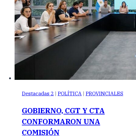
Destacadas 2
|
POLÍTICA
|
PROVINCIALES
GOBIERNO, CGT Y CTA
CONFORMARON UNA
COMISIÓN