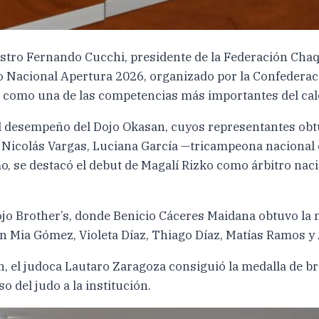
stro Fernando Cucchi, presidente de la Federación Chaqu
to Nacional Apertura 2026, organizado por la Confederac
ó como una de las competencias más importantes del cale
l desempeño del Dojo Okasan, cuyos representantes obtuv
 Nicolás Vargas, Luciana García —tricampeona nacional 
, se destacó el debut de Magalí Rizko como árbitro nacio
o Brother’s, donde Benicio Cáceres Maidana obtuvo la me
on Mia Gómez, Violeta Díaz, Thiago Díaz, Matías Ramos y
ín, el judoca Lautaro Zaragoza consiguió la medalla de b
 del judo a la institución.