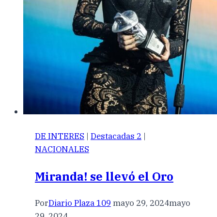
DE INTERES
|
Destacadas 2
|
NACIONALES
Miranda! se llevó el Oro
Por
Diario Plaza 109
mayo 29, 2024
mayo
29, 2024