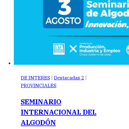
DE INTERES
|
Destacadas 2
|
PROVINCIALES
SEMINARIO
INTERNACIONAL DEL
ALGODÓN