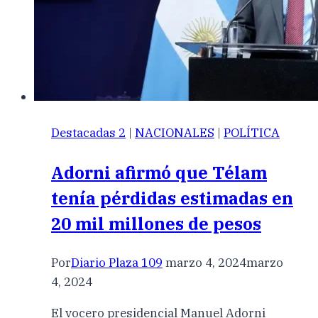
Destacadas 2
|
NACIONALES
|
POLÍTICA
Adorni afirmó que Télam
tenía pérdidas estimadas en
20 mil millones de pesos
Por
Diario Plaza 109
marzo 4, 2024
marzo
4, 2024
El vocero presidencial Manuel Adorni