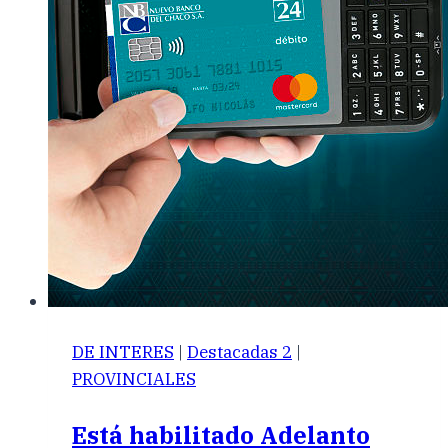
DE INTERES
|
Destacadas 2
|
PROVINCIALES
Está habilitado Adelanto