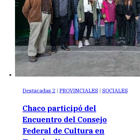
Destacadas 2
|
PROVINCIALES
|
SOCIALES
Chaco participó del
Encuentro del Consejo
Federal de Cultura en