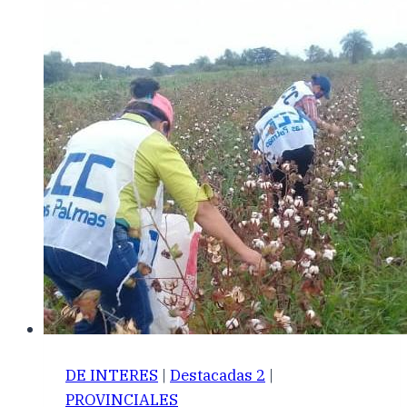
DE INTERES
|
Destacadas 2
|
PROVINCIALES