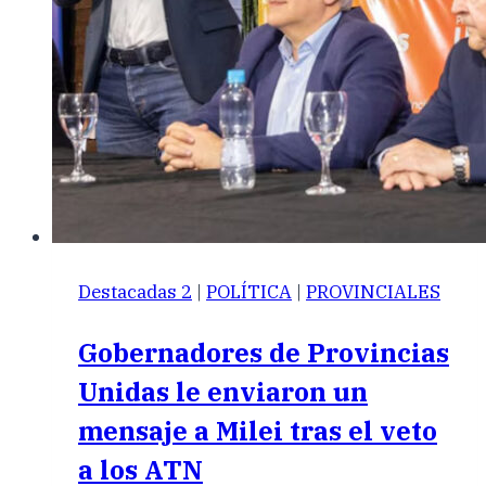
Destacadas 2
|
POLÍTICA
|
PROVINCIALES
Gobernadores de Provincias
Unidas le enviaron un
mensaje a Milei tras el veto
a los ATN