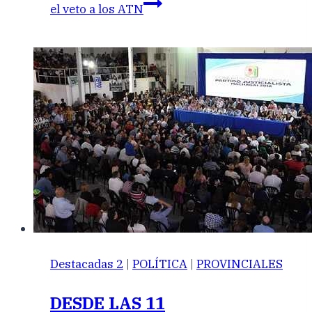
el veto a los ATN
Destacadas 2
|
POLÍTICA
|
PROVINCIALES
DESDE LAS 11