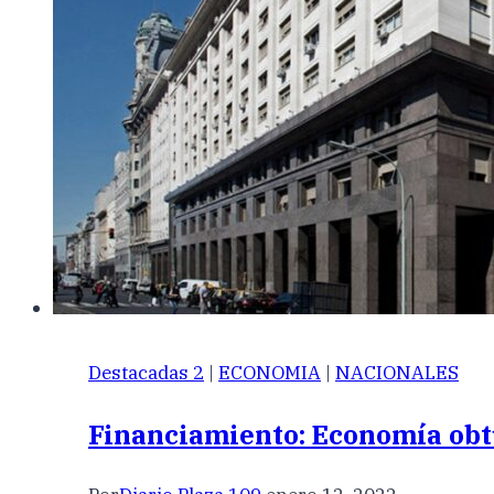
Destacadas 2
|
ECONOMIA
|
NACIONALES
Financiamiento: Economía obt