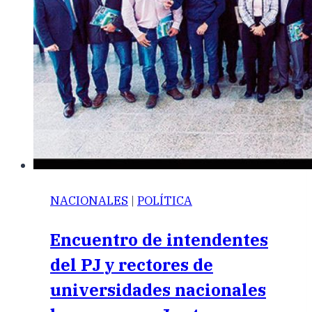
NACIONALES
|
POLÍTICA
Encuentro de intendentes
del PJ y rectores de
universidades nacionales