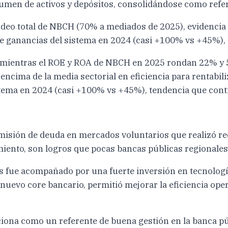
umen de activos y depósitos, consolidándose como refere
fondeo total de NBCH (70% a mediados de 2025), evidenc
de ganancias del sistema en 2024 (casi +100% vs +45%),
a: mientras el ROE y ROA de NBCH en 2025 rondan 22% y 
cima de la media sectorial en eficiencia para rentabili
istema en 2024 (casi +100% vs +45%), tendencia que cont
sa emisión de deuda en mercados voluntarios que realizó 
amiento, son logros que pocas bancas públicas regionale
s fue acompañado por una fuerte inversión en tecnología
o core bancario, permitió mejorar la eficiencia operati
ona como un referente de buena gestión en la banca pú