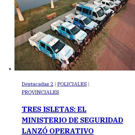
Destacadas 2
|
POLICIALES
|
PROVINCIALES
TRES ISLETAS: EL
MINISTERIO DE SEGURIDAD
LANZÓ OPERATIVO