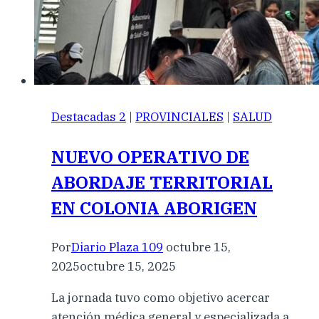
Destacadas 2
|
PROVINCIALES
|
SALUD
NUEVO OPERATIVO DE
ABORDAJE TERRITORIAL
EN COLONIA ABORIGEN
Por
Diario Plaza 109
octubre 15,
2025
octubre 15, 2025
La jornada tuvo como objetivo acercar
atención médica general y especializada a