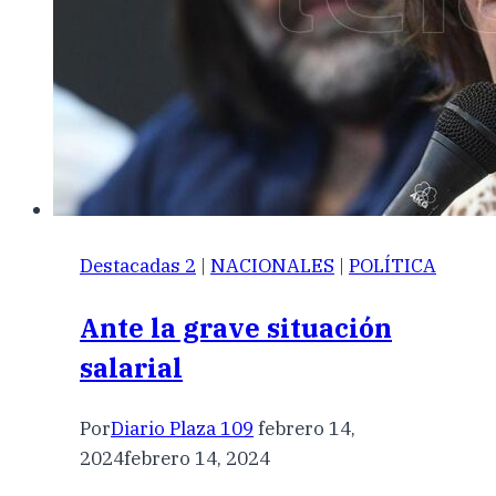
Destacadas 2
|
NACIONALES
|
POLÍTICA
Ante la grave situación
salarial
Por
Diario Plaza 109
febrero 14,
2024
febrero 14, 2024