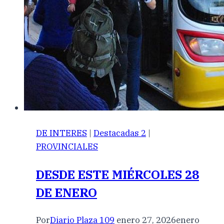
DE INTERES
|
Destacadas 2
|
PROVINCIALES
DESDE ESTE MIÉRCOLES 28
DE ENERO
Por
Diario Plaza 109
enero 27, 2026
enero