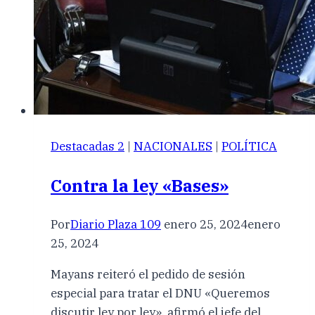
Destacadas 2
|
NACIONALES
|
POLÍTICA
Contra la ley «Bases»
Por
Diario Plaza 109
enero 25, 2024
enero
25, 2024
Mayans reiteró el pedido de sesión
especial para tratar el DNU «Queremos
discutir ley por ley», afirmó el jefe del