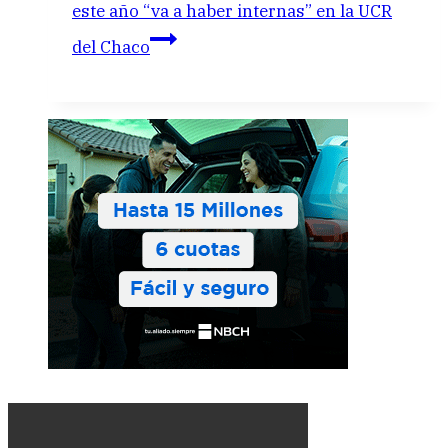
este año “va a haber internas” en la UCR
del Chaco