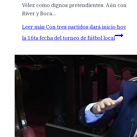
Vélez como dignos pretendientes. Aún con
River y Boca…
Leer más
Con tres partidos dará inicio hoy
la 16ta fecha del torneo de fútbol local