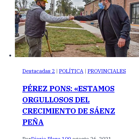
Destacadas 2
|
POLÍTICA
|
PROVINCIALES
PÉREZ PONS: «ESTAMOS
ORGULLOSOS DEL
CRECIMIENTO DE SÁENZ
PEÑA