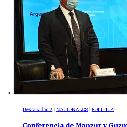
Destacadas 2
|
NACIONALES
|
POLÍTICA
Conferencia de Manzur y Guz