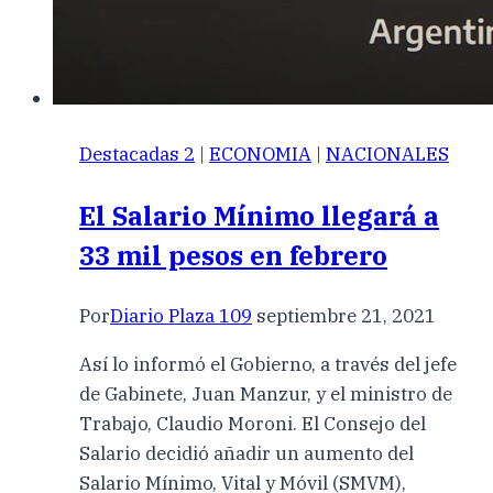
Destacadas 2
|
ECONOMIA
|
NACIONALES
El Salario Mínimo llegará a
33 mil pesos en febrero
Por
Diario Plaza 109
septiembre 21, 2021
Así lo informó el Gobierno, a través del jefe
de Gabinete, Juan Manzur, y el ministro de
Trabajo, Claudio Moroni. El Consejo del
Salario decidió añadir un aumento del
Salario Mínimo, Vital y Móvil (SMVM),