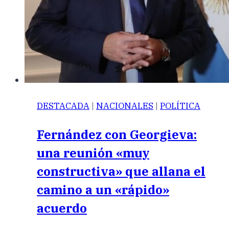
DESTACADA
|
NACIONALES
|
POLÍTICA
Fernández con Georgieva:
una reunión «muy
constructiva» que allana el
camino a un «rápido»
acuerdo