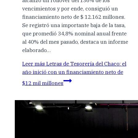
alcanzó un rollover del 136% de los
vencimientos y por ende, consiguió un
financiamiento neto de $ 12.162 millones.
Se registró una importante baja de la tasa,
que promedió 34,8% nominal anual frente
al 40% del mes pasado, destaca un informe
elaborado…
Leer más
Letras de Tesorería del Chaco: el
año inició con un financiamiento neto de
$12 mil millones