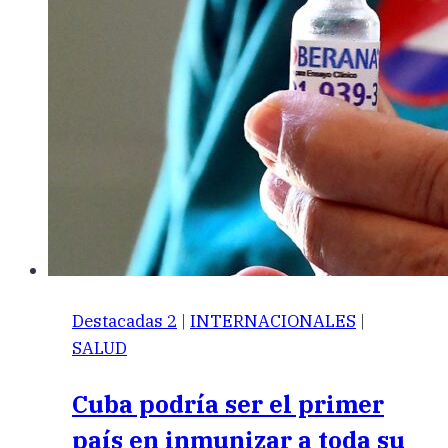
Destacadas 2
|
INTERNACIONALES
|
SALUD
Cuba podría ser el primer
país en inmunizar a toda su