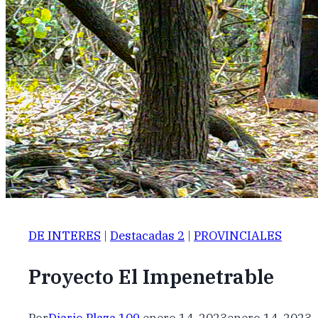
DE INTERES
|
Destacadas 2
|
PROVINCIALES
Proyecto El Impenetrable
Por
Diario Plaza 109
enero 14, 2023
enero 14, 2023