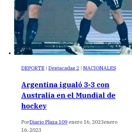
DEPORTE
|
Destacadas 2
|
NACIONALES
Argentina igualó 3-3 con
Australia en el Mundial de
hockey
Por
Diario Plaza 109
enero 16, 2023
enero
16, 2023