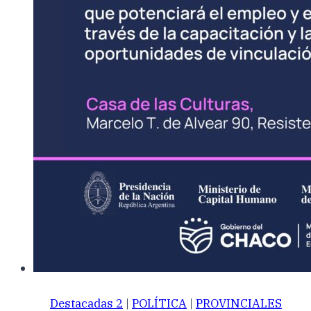
Destacadas 2
|
POLÍTICA
|
PROVINCIALES