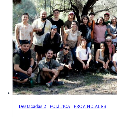
Destacadas 2
|
POLÍTICA
|
PROVINCIALES