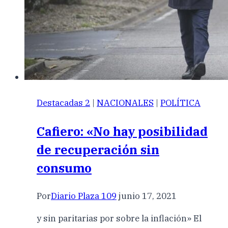
Destacadas 2
|
NACIONALES
|
POLÍTICA
Cafiero: «No hay posibilidad
de recuperación sin
consumo
Por
Diario Plaza 109
junio 17, 2021
y sin paritarias por sobre la inflación» El