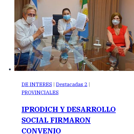
DE INTERES
|
Destacadas 2
|
PROVINCIALES
IPRODICH Y DESARROLLO
SOCIAL FIRMARON
CONVENIO