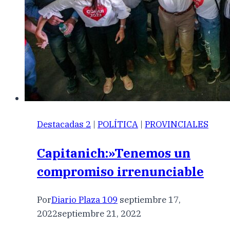
Destacadas 2
|
POLÍTICA
|
PROVINCIALES
Capitanich:»Tenemos un
compromiso irrenunciable
Por
Diario Plaza 109
septiembre 17,
2022
septiembre 21, 2022