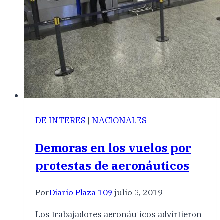
DE INTERES
|
NACIONALES
Demoras en los vuelos por
protestas de aeronáuticos
Por
Diario Plaza 109
julio 3, 2019
Los trabajadores aeronáuticos advirtieron