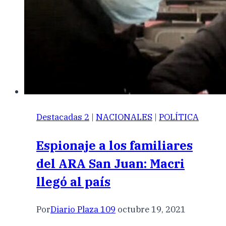
Destacadas 2
|
NACIONALES
|
POLÍTICA
Espionaje a los familiares
del ARA San Juan: Macri
llegó al país
Por
Diario Plaza 109
octubre 19, 2021