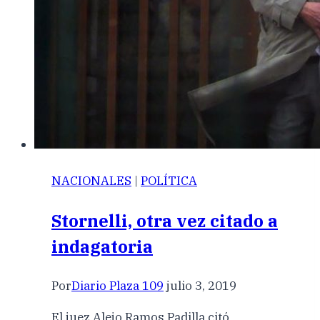
NACIONALES
|
POLÍTICA
Stornelli, otra vez citado a
indagatoria
Por
Diario Plaza 109
julio 3, 2019
El juez Alejo Ramos Padilla citó