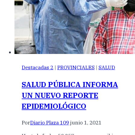
Destacadas 2
|
PROVINCIALES
|
SALUD
SALUD PÚBLICA INFORMA
UN NUEVO REPORTE
EPIDEMIOLÓGICO
Por
Diario Plaza 109
junio 1, 2021