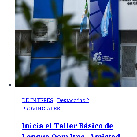
DE INTERES
|
Destacadas 2
|
PROVINCIALES
Inicia el Taller Básico de
Lengua Qom Iyec- Amistad