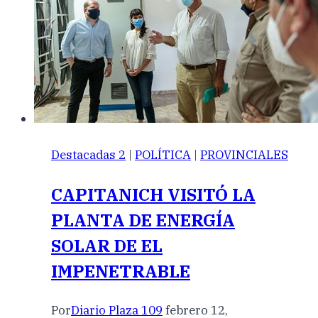
Destacadas 2
|
POLÍTICA
|
PROVINCIALES
CAPITANICH VISITÓ LA
PLANTA DE ENERGÍA
SOLAR DE EL
IMPENETRABLE
Por
Diario Plaza 109
febrero 12,