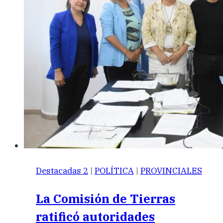
Destacadas 2
|
POLÍTICA
|
PROVINCIALES
La Comisión de Tierras
ratificó autoridades