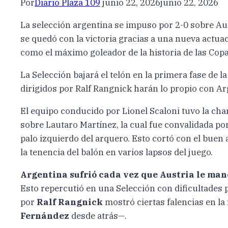
Por
Diario Plaza 109
junio 22, 2026
junio 22, 2026
La selección argentina se impuso por 2-0 sobre Aust
se quedó con la victoria gracias a una nueva actu
como el máximo goleador de la historia de las Cop
La Selección bajará el telón en la primera fase de 
dirigidos por Ralf Rangnick harán lo propio con Arg
El equipo conducido por Lionel Scaloni tuvo la chan
sobre Lautaro Martínez, la cual fue convalidada por
palo izquierdo del arquero. Esto cortó con el buen
la tenencia del balón en varios lapsos del juego.
Argentina sufrió cada vez que Austria le mane
Esto repercutió en una Selección con dificultades 
por
Ralf Rangnick
mostró ciertas falencias en la
Fernández
desde atrás—.