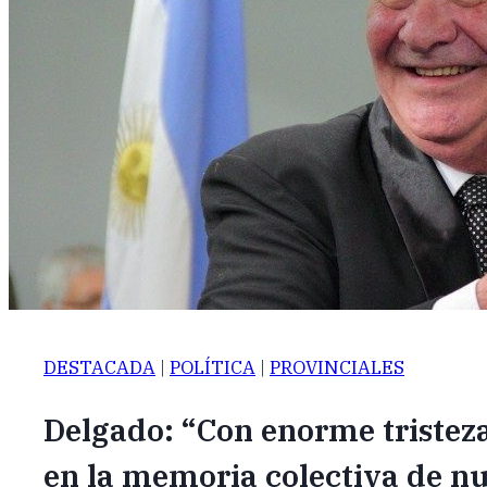
DESTACADA
|
POLÍTICA
|
PROVINCIALES
Delgado: “Con enorme tristez
en la memoria colectiva de nu