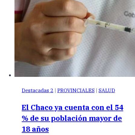
Destacadas 2
|
PROVINCIALES
|
SALUD
El Chaco ya cuenta con el 54
% de su población mayor de
18 años