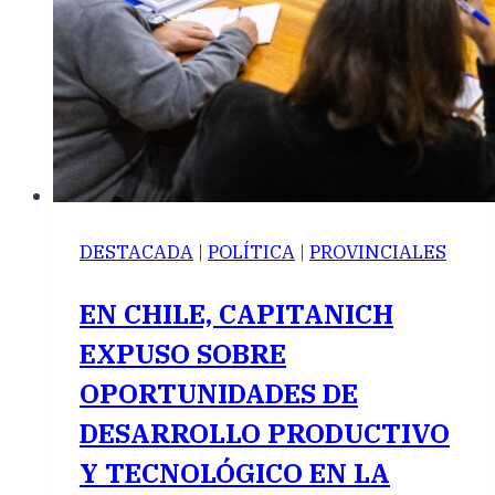
DESTACADA
|
POLÍTICA
|
PROVINCIALES
EN CHILE, CAPITANICH
EXPUSO SOBRE
OPORTUNIDADES DE
DESARROLLO PRODUCTIVO
Y TECNOLÓGICO EN LA