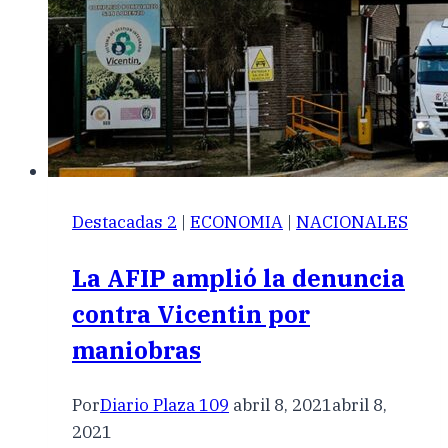
Destacadas 2
|
ECONOMIA
|
NACIONALES
La AFIP amplió la denuncia
contra Vicentin por
maniobras
Por
Diario Plaza 109
abril 8, 2021
abril 8,
2021