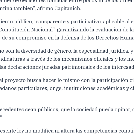
der de decisiones tomadas entre pocos ni de los criteri
tina también”, afirmó Capitanich.
iento público, transparente y participativo, aplicable al e
 Constitución Nacional”, garantizando la evaluación de la
s de su compromiso en la defensa de los Derechos Hum
o son la diversidad de género, la especialidad jurídica, 
 candidaturas a través de los mecanismos oficiales y los
as declaraciones juradas patrimoniales de los interesado
el proyecto busca hacer lo mismo con la participación c
adanos particulares, ongs, instituciones académicas y ci
cedentes sean públicos, que la sociedad pueda opinar, q
”.
sente ley no modifica ni altera las competencias constit