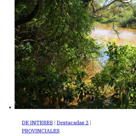
DE INTERES
|
Destacadas 2
|
PROVINCIALES