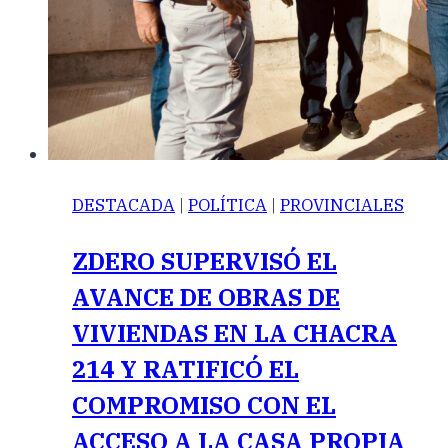
DESTACADA
|
POLÍTICA
|
PROVINCIALES
ZDERO SUPERVISÓ EL
AVANCE DE OBRAS DE
VIVIENDAS EN LA CHACRA
214 Y RATIFICÓ EL
COMPROMISO CON EL
ACCESO A LA CASA PROPIA