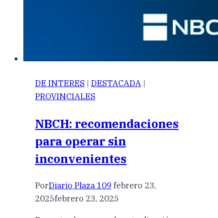
DE INTERES
|
DESTACADA
|
PROVINCIALES
NBCH: recomendaciones
para operar sin
inconvenientes
Por
Diario Plaza 109
febrero 23,
2025
febrero 23, 2025