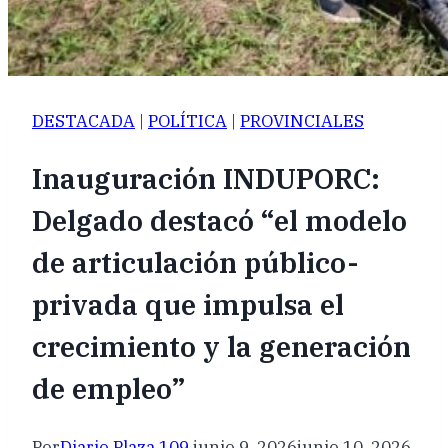
DESTACADA
|
POLÍTICA
|
PROVINCIALES
Inauguración INDUPORC:
Delgado destacó “el modelo
de articulación público-
privada que impulsa el
crecimiento y la generación
de empleo”
Por
Diario Plaza 109
junio 9, 2026
junio 10, 2026