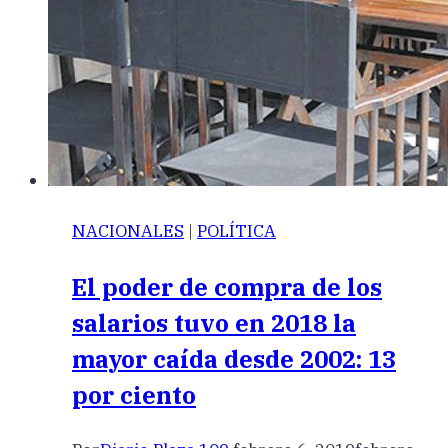
NACIONALES
|
POLÍTICA
El poder de compra de los
salarios tuvo en 2018 la
mayor caída desde 2002: 13
por ciento