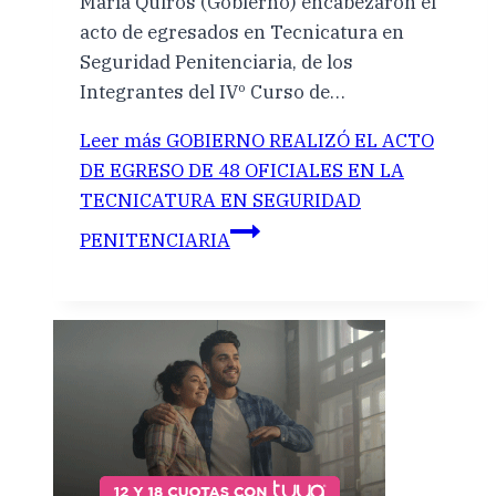
María Quirós (Gobierno) encabezaron el
acto de egresados en Tecnicatura en
Seguridad Penitenciaria, de los
Integrantes del IVº Curso de…
Leer más
GOBIERNO REALIZÓ EL ACTO
DE EGRESO DE 48 OFICIALES EN LA
TECNICATURA EN SEGURIDAD
PENITENCIARIA