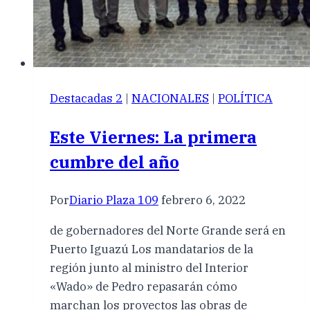
Destacadas 2
|
NACIONALES
|
POLÍTICA
Este Viernes: La primera
cumbre del año
Por
Diario Plaza 109
febrero 6, 2022
de gobernadores del Norte Grande será en
Puerto Iguazú Los mandatarios de la
región junto al ministro del Interior
«Wado» de Pedro repasarán cómo
marchan los proyectos las obras de