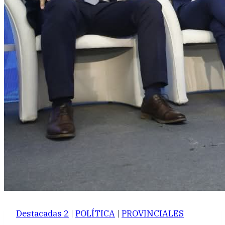
Destacadas 2
|
POLÍTICA
|
PROVINCIALES