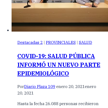
Destacadas 2
|
PROVINCIALES
|
SALUD
COVID-19: SALUD PÚBLICA
INFORMÓ UN NUEVO PARTE
EPIDEMIOLÓGICO
Por
Diario Plaza 109
enero 20, 2021
enero
20, 2021
Hasta la fecha 26.088 personas recibieron