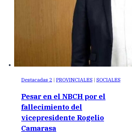
Destacadas 2
|
PROVINCIALES
|
SOCIALES
Pesar en el NBCH por el
fallecimiento del
vicepresidente Rogelio
Camarasa