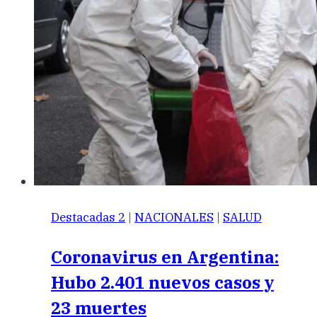
Destacadas 2
|
NACIONALES
|
SALUD
Coronavirus en Argentina:
Hubo 2.401 nuevos casos y
23 muertes